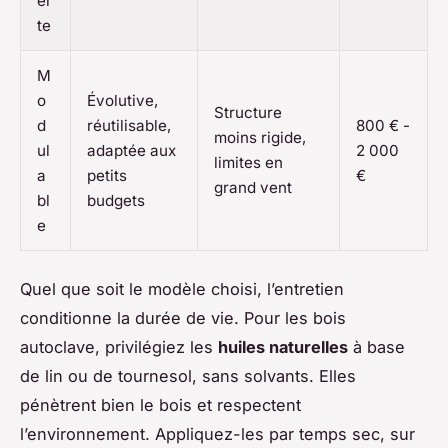
er
te
M
o
Évolutive,
Structure
d
réutilisable,
800 € -
moins rigide,
ul
adaptée aux
2 000
limites en
a
petits
€
grand vent
bl
budgets
e
Quel que soit le modèle choisi, l’entretien
conditionne la durée de vie. Pour les bois
autoclave, privilégiez les
huiles naturelles
à base
de lin ou de tournesol, sans solvants. Elles
pénètrent bien le bois et respectent
l’environnement. Appliquez-les par temps sec, sur