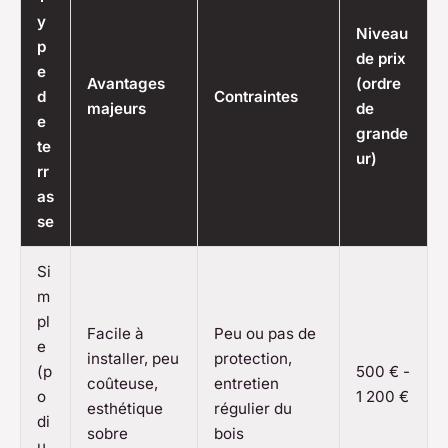
y
Niveau
p
de prix
e
Avantages
(ordre
d
Contraintes
majeurs
de
e
grande
te
ur)
rr
as
se
Si
m
pl
Facile à
Peu ou pas de
e
installer, peu
protection,
(p
500 € -
coûteuse,
entretien
o
1 200 €
esthétique
régulier du
di
sobre
bois
u