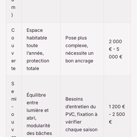
m
)
C
Espace
o
habitable
Pose plus
2 000
u
toute
complexe,
€ - 5
v
l’année,
nécessite un
000 €
er
protection
bon ancrage
te
totale
S
e
Équilibre
mi
Besoins
entre
-
d’entretien du
1 200 €
lumière et
o
PVC, fixation à
- 2 500
abri,
u
vérifier
€
modularité
v
chaque saison
des bâches