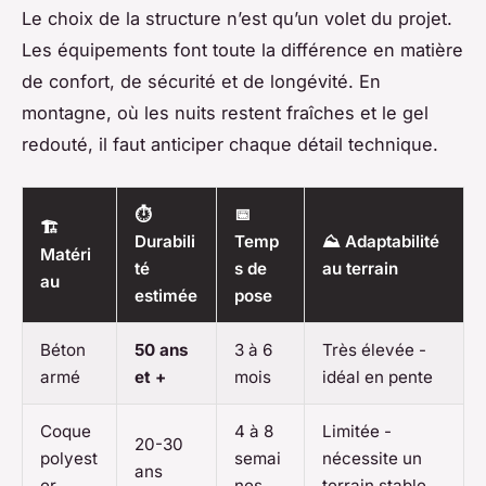
Le choix de la structure n’est qu’un volet du projet.
Les équipements font toute la différence en matière
de confort, de sécurité et de longévité. En
montagne, où les nuits restent fraîches et le gel
redouté, il faut anticiper chaque détail technique.
⏱️
📅
🏗️
Durabili
Temp
⛰️ Adaptabilité
Matéri
té
s de
au terrain
au
estimée
pose
Béton
50 ans
3 à 6
Très élevée -
armé
et +
mois
idéal en pente
Coque
4 à 8
Limitée -
20-30
polyest
semai
nécessite un
ans
er
nes
terrain stable