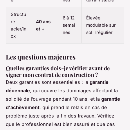
Structu
6 à 12
Élevée -
re
40 ans
semai
modulable sur
acier/in
et +
nes
sol irrégulier
ox
Les questions majeures
Quelles garanties dois-je vérifier avant de
signer mon contrat de construction ?
Deux garanties sont essentielles : la
garantie
décennale
, qui couvre les dommages affectant la
solidité de l’ouvrage pendant 10 ans, et la
garantie
d'achèvement
, qui prend le relais en cas de
problème juste après la fin des travaux. Vérifiez
que le professionnel est bien assuré et que ces