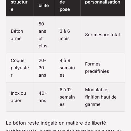
structur
de
personnalisation
bilité
e
pose
50
Béton
ans
3 à 6
Sur mesure total
armé
et
mois
plus
Coque
20-
4 à 8
Formes
polyeste
30
semain
prédéfinies
r
ans
es
6 à 12
Modulable,
Inox ou
40+
semain
finition haut de
acier
ans
es
gamme
Le béton reste inégalé en matière de liberté