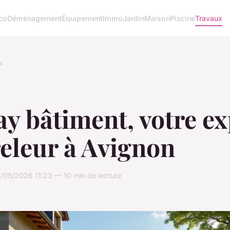
co
Déménagement
Équipement
Immo
Jardin
Maison
Piscine
Travaux
x
y bâtiment, votre ex
eleur à Avignon
/05/2026 11:23 — 10 min de lecture