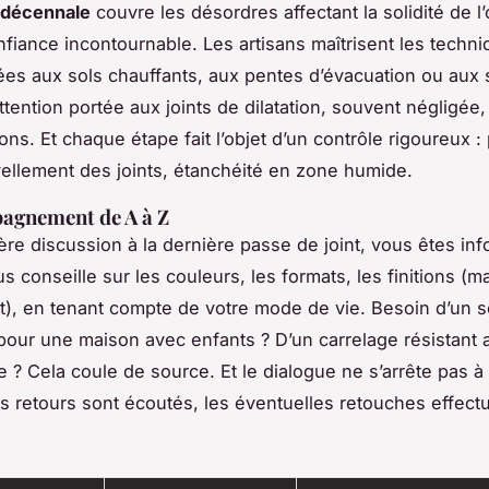
 décennale
couvre les désordres affectant la solidité de l
fiance incontournable. Les artisans maîtrisent les techn
es aux sols chauffants, aux pentes d’évacuation ou aux 
ttention portée aux joints de dilatation, souvent négligée,
ions. Et chaque étape fait l’objet d’un contrôle rigoureux :
vellement des joints, étanchéité en zone humide.
agnement de A à Z
ère discussion à la dernière passe de joint, vous êtes inf
us conseille sur les couleurs, les formats, les finitions (mat
t), en tenant compte de votre mode de vie. Besoin d’un so
 pour une maison avec enfants ? D’un carrelage résistant 
 ? Cela coule de source. Et le dialogue ne s’arrête pas à 
les retours sont écoutés, les éventuelles retouches effec