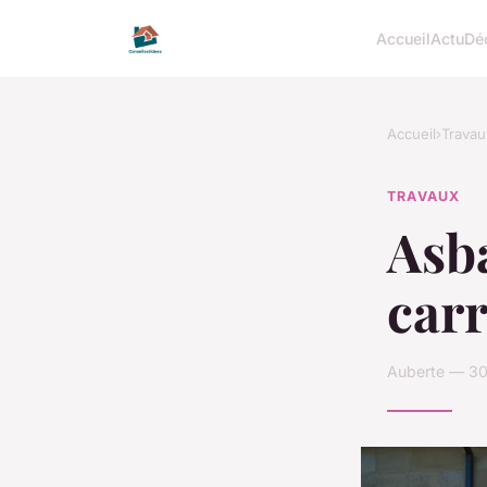
Accueil
Actu
Dé
Accueil
›
Travau
TRAVAUX
Asba
carr
Auberte — 30