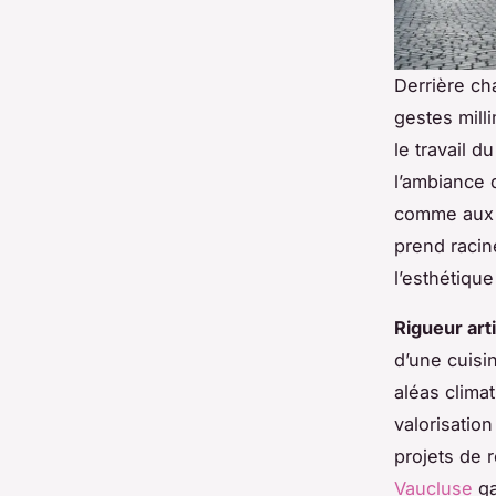
Derrière ch
gestes mill
le travail d
l’ambiance d
comme aux a
prend racin
l’esthétique
Rigueur art
d’une cuisi
aléas clima
valorisatio
projets de 
Vaucluse
ga