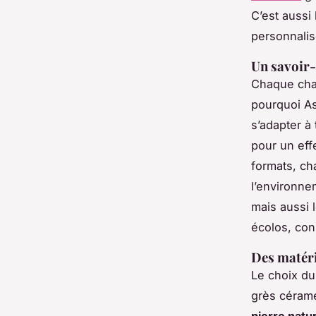
C’est aussi
personnalis
Un savoir-
Chaque chan
pourquoi As
s’adapter à
pour un eff
formats, ch
l’environnem
mais aussi 
écolos, con
Des matéri
Le choix du
grès cérame
pierre natur