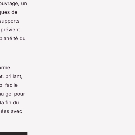
’ouvrage, un
iques de
supports
 prévient
 planéité du
ormé.
, brillant,
l facile
au gel pour
la fin du
tuées avec