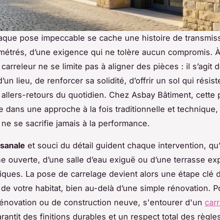
aque pose impeccable se cache une histoire de transmis
imétrés, d’une exigence qui ne tolère aucun compromis. 
u carreleur ne se limite pas à aligner des pièces : il s’agit
’un lieu, de renforcer sa solidité, d’offrir un sol qui rési
llers-retours du quotidien. Chez Asbay Bâtiment, cette 
e dans une approche à la fois traditionnelle et technique,
 ne se sacrifie jamais à la performance.
isanale
et souci du détail guident chaque intervention, qu’
ne ouverte, d’une salle d’eau exiguë ou d’une terrasse e
tiques. La pose de carrelage devient alors une étape clé d
n de votre habitat, bien au-delà d’une simple rénovation. 
rénovation ou de construction neuve, s'entourer d'un
car
rantit des finitions durables et un respect total des règles 