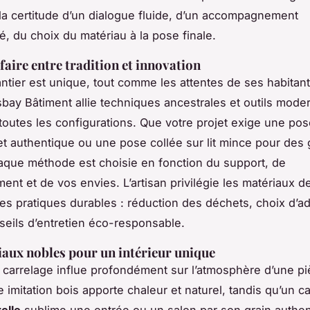
 la certitude d’un dialogue fluide, d’un accompagnement
é, du choix du matériau à la pose finale.
faire entre tradition et innovation
tier est unique, tout comme les attentes de ses habitant
bay Bâtiment allie techniques ancestrales et outils mode
 toutes les configurations. Que votre projet exige une pos
et authentique ou une pose collée sur lit mince pour des
aque méthode est choisie en fonction du support, de
ent et de vos envies. L’artisan privilégie les matériaux de
les pratiques durables : réduction des déchets, choix d’a
seils d’entretien éco-responsable.
aux nobles pour un intérieur unique
 carrelage influe profondément sur l’atmosphère d’une p
 imitation bois apporte chaleur et naturel, tandis qu’un c
elle
sublime une entrée ou un salon par son grain authen