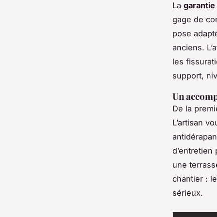
La
garantie
gage de con
pose adapté
anciens. L’a
les fissurat
support, ni
Un accomp
De la premi
L’artisan vo
antidérapan
d’entretien
une terrasse
chantier : 
sérieux.