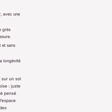
r, avec une
e grès
esure.
t et sans
la longévité
 sur un sol
ise : juste
té pensé
l’espace
 des