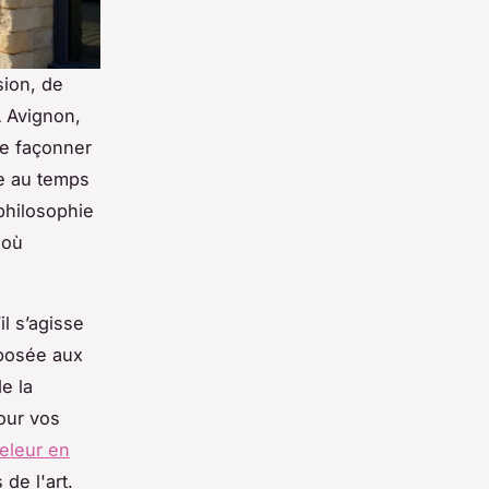
sion, de
À Avignon,
 de façonner
ste au temps
philosophie
 où
il s’agisse
xposée aux
e la
Pour vos
releur en
de l'art.