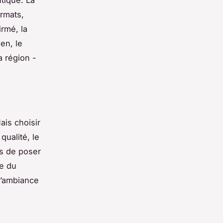
ormats,
rmé, la
en, le
a région -
ais choisir
qualité, le
as de poser
de du
 d’ambiance