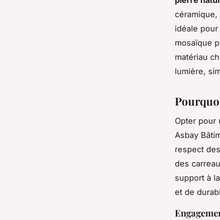
céramique, q
idéale pour
mosaïque pe
matériau ch
lumière, sim
Pourquoi
Opter pour u
Asbay Bâtim
respect des
des carreau
support à la
et de durabi
Engagement